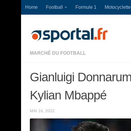
Home
Football
Formule 1
Motocyclette
Skip to content
MARCHÉ DU FOOTBALL
Gianluigi Donnarumm
Kylian Mbappé
MAI 16, 2022