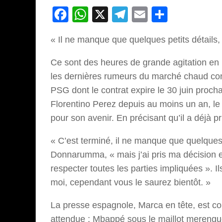
Facebook
WhatsApp
X
Telegram
Email
Partage
« Il ne manque que quelques petits détails, 
Ce sont des heures de grande agitation en 
les dernières rumeurs du marché chaud con
PSG dont le contrat expire le 30 juin proch
Florentino Perez depuis au moins un an, le j
pour son avenir. En précisant qu’il a déjà pr
« C’est terminé, il ne manque que quelques p
Donnarumma, « mais j’ai pris ma décision e
respecter toutes les parties impliquées ». I
moi, cependant vous le saurez bientôt. »
La presse espagnole, Marca en tête, est co
attendue : Mbappé sous le maillot merengue.