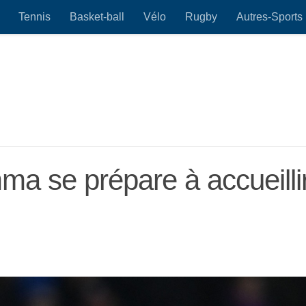
Tennis
Basket-ball
Vélo
Rugby
Autres-Sports
a se prépare à accueilli