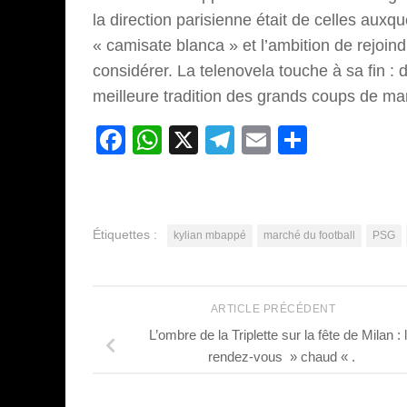
la direction parisienne était de celles auxque
« camisate blanca » et l’ambition de rejoindre
considérer. La telenovela touche à sa fin 
meilleure tradition des grands coups de ma
Facebook
WhatsApp
X
Telegram
Email
Partage
Étiquettes :
kylian mbappé
marché du football
PSG
ARTICLE PRÉCÉDENT
L’ombre de la Triplette sur la fête de Milan : 
rendez-vous » chaud « .