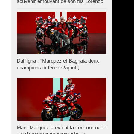
souvenir émouvant de son fils Lorenzo
Dall'Igna : "Marquez et Bagnaia deux
champions différents&quot ;
Marc Marquez prévient la concurrence :