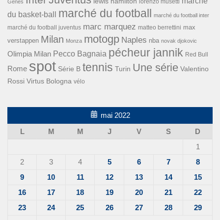
marché
lewis hamilton
lorenzo musetti
Gênes
marché du football
du basket-ball
marché du football inter
marc marquez
max
marché du football juventus
matteo berrettini
motogp
Milan
Naples
verstappen
nba
Monza
novak djokovic
pécheur jannik
Pecco Bagnaia
Olimpia Milan
Red Bull
spot
tennis
Une série
Rome
Turin
Valentino
Série B
Rossi
Virtus Bologna
vélo
mai 2022
L
M
M
J
V
S
D
1
2
3
4
5
6
7
8
9
10
11
12
13
14
15
16
17
18
19
20
21
22
23
24
25
26
27
28
29