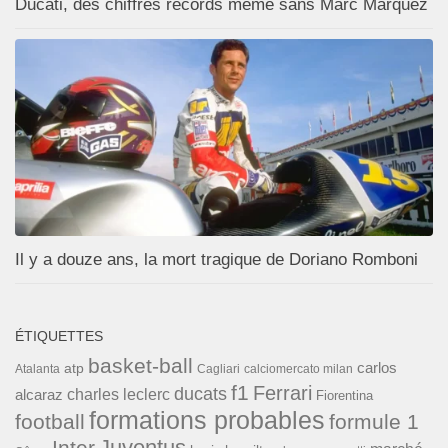
Ducati, des chiffres records même sans Marc Marquez
Il y a douze ans, la mort tragique de Doriano Romboni
ÉTIQUETTES
basket-ball
carlos
atp
Cagliari
calciomercato milan
Atalanta
f1
Ferrari
ducats
alcaraz
charles leclerc
Fiorentina
formations probables
football
formule 1
Inter
Juventus