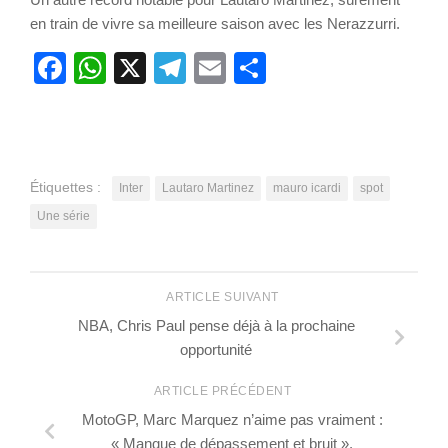
en train de vivre sa meilleure saison avec les Nerazzurri.
Facebook
WhatsApp
X
Telegram
Email
Partager
Étiquettes :
Inter
Lautaro Martinez
mauro icardi
spot
Une série
ARTICLE SUIVANT
NBA, Chris Paul pense déjà à la prochaine
opportunité
ARTICLE PRÉCÉDENT
MotoGP, Marc Marquez n’aime pas vraiment :
« Manque de dépassement et bruit ».