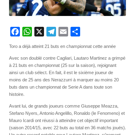
Facebook
WhatsApp
X
Telegram
Email
Partager
Toro a déjà atteint 21 buts en championnat cette année
Avec son doublé contre Cagliari, Lautaro Martinez a grimpé
à 21 buts en championnat (25 sur la saison), rejoignant
ainsi un club sélect. En fait, il est le sixième joueur de
moins de 25 ans des Nerazzurri à marquer au moins 20
buts dans un championnat de Serie A dans toute son
histoire.
Avant lui, de grands joueurs comme Giuseppe Meazza,
Stefano Nyers, Antonio Angelillo, Ronaldo (le Fenomeno) et
Mauro Icardi ont réussi à atteindre cet objectif important
(saison 2014/15, avec 22 buts au total en 36 matchs joués).
Un autre record notable pour Lautaro Martinez, sûrement