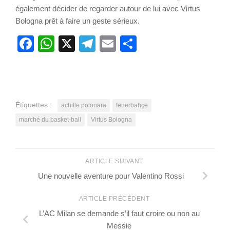
également décider de regarder autour de lui avec Virtus
Bologna prêt à faire un geste sérieux.
Facebook
WhatsApp
X
Telegram
Email
Partager
Étiquettes :
achille polonara
fenerbahçe
marché du basket-ball
Virtus Bologna
ARTICLE SUIVANT
Une nouvelle aventure pour Valentino Rossi
ARTICLE PRÉCÉDENT
L’AC Milan se demande s’il faut croire ou non au
Messie