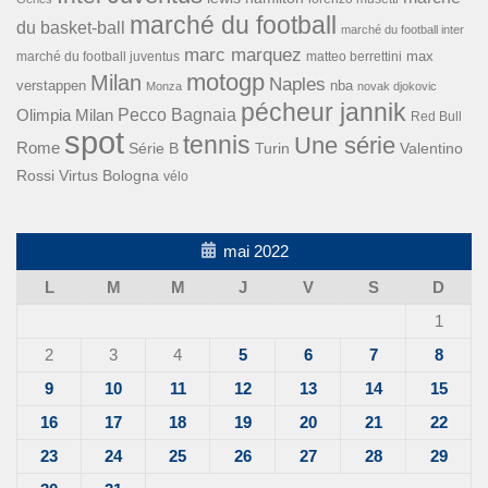
marché du football
du basket-ball
marché du football inter
marc marquez
max
marché du football juventus
matteo berrettini
motogp
Milan
Naples
verstappen
nba
Monza
novak djokovic
pécheur jannik
Pecco Bagnaia
Olimpia Milan
Red Bull
spot
tennis
Une série
Rome
Turin
Valentino
Série B
Rossi
Virtus Bologna
vélo
mai 2022
L
M
M
J
V
S
D
1
2
3
4
5
6
7
8
9
10
11
12
13
14
15
16
17
18
19
20
21
22
23
24
25
26
27
28
29