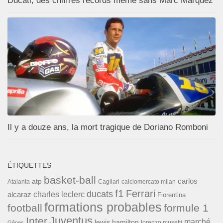
Ducati, des chiffres records même sans Marc Marquez
Il y a douze ans, la mort tragique de Doriano Romboni
ÉTIQUETTES
basket-ball
carlos
atp
Cagliari
calciomercato milan
Atalanta
f1
Ferrari
ducats
alcaraz
charles leclerc
Fiorentina
formations probables
football
formule 1
Inter
Juventus
marché
lewis hamilton
lorenzo musetti
Gênes