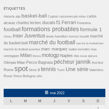
ÉTIQUETTES
basket-ball
carlos
atp
Cagliari
calciomercato milan
Atalanta
f1
Ferrari
ducats
alcaraz
charles leclerc
Fiorentina
formations probables
football
formule 1
Inter
Juventus
marché
lewis hamilton
lorenzo musetti
Gênes
marché du football
du basket-ball
marché du football inter
marc marquez
max
marché du football juventus
matteo berrettini
motogp
Milan
Naples
verstappen
nba
Monza
novak djokovic
pécheur jannik
Pecco Bagnaia
Olimpia Milan
Red Bull
spot
tennis
Une série
Rome
Turin
Valentino
Série B
Rossi
Virtus Bologna
vélo
mai 2022
L
M
M
J
V
S
D
1