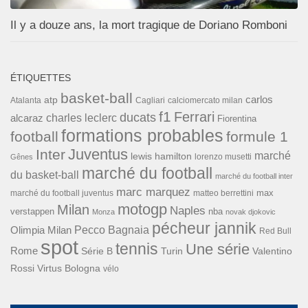
Il y a douze ans, la mort tragique de Doriano Romboni
ÉTIQUETTES
basket-ball
carlos
atp
Cagliari
calciomercato milan
Atalanta
f1
Ferrari
ducats
alcaraz
charles leclerc
Fiorentina
formations probables
football
formule 1
Inter
Juventus
marché
lewis hamilton
lorenzo musetti
Gênes
marché du football
du basket-ball
marché du football inter
marc marquez
max
marché du football juventus
matteo berrettini
motogp
Milan
Naples
verstappen
nba
Monza
novak djokovic
pécheur jannik
Pecco Bagnaia
Olimpia Milan
Red Bull
spot
tennis
Une série
Rome
Turin
Valentino
Série B
Rossi
Virtus Bologna
vélo