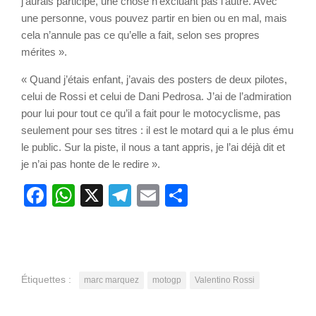
j’aurais participé, une chose n’excluant pas l’autre. Avec
une personne, vous pouvez partir en bien ou en mal, mais
cela n’annule pas ce qu’elle a fait, selon ses propres
mérites ».
« Quand j’étais enfant, j’avais des posters de deux pilotes,
celui de Rossi et celui de Dani Pedrosa. J’ai de l’admiration
pour lui pour tout ce qu’il a fait pour le motocyclisme, pas
seulement pour ses titres : il est le motard qui a le plus ému
le public. Sur la piste, il nous a tant appris, je l’ai déjà dit et
je n’ai pas honte de le redire ».
Facebook
WhatsApp
X
Telegram
Email
Partager
Étiquettes :
marc marquez
motogp
Valentino Rossi