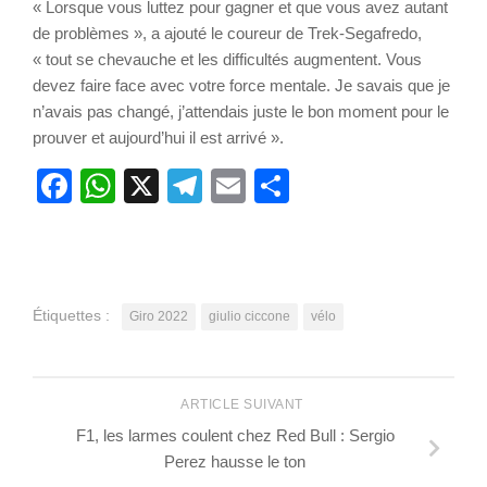
« Lorsque vous luttez pour gagner et que vous avez autant
de problèmes », a ajouté le coureur de Trek-Segafredo,
« tout se chevauche et les difficultés augmentent. Vous
devez faire face avec votre force mentale. Je savais que je
n’avais pas changé, j’attendais juste le bon moment pour le
prouver et aujourd’hui il est arrivé ».
Facebook
WhatsApp
X
Telegram
Email
Partager
Étiquettes :
Giro 2022
giulio ciccone
vélo
ARTICLE SUIVANT
F1, les larmes coulent chez Red Bull : Sergio
Perez hausse le ton