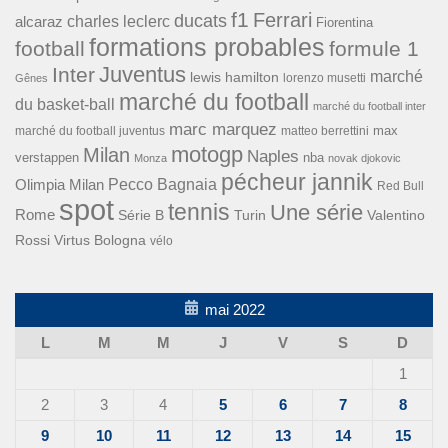
f1
Ferrari
ducats
alcaraz
charles leclerc
Fiorentina
formations probables
football
formule 1
Inter
Juventus
marché
lewis hamilton
lorenzo musetti
Gênes
marché du football
du basket-ball
marché du football inter
marc marquez
max
marché du football juventus
matteo berrettini
motogp
Milan
Naples
verstappen
nba
Monza
novak djokovic
pécheur jannik
Pecco Bagnaia
Olimpia Milan
Red Bull
spot
tennis
Une série
Rome
Turin
Valentino
Série B
Rossi
Virtus Bologna
vélo
mai 2022
L
M
M
J
V
S
D
1
2
3
4
5
6
7
8
9
10
11
12
13
14
15