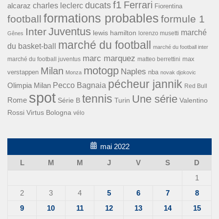
f1
Ferrari
ducats
alcaraz
charles leclerc
Fiorentina
formations probables
football
formule 1
Inter
Juventus
marché
lewis hamilton
lorenzo musetti
Gênes
marché du football
du basket-ball
marché du football inter
marc marquez
max
marché du football juventus
matteo berrettini
motogp
Milan
Naples
verstappen
nba
Monza
novak djokovic
pécheur jannik
Pecco Bagnaia
Olimpia Milan
Red Bull
spot
tennis
Une série
Rome
Turin
Valentino
Série B
Rossi
Virtus Bologna
vélo
mai 2022
L
M
M
J
V
S
D
1
2
3
4
5
6
7
8
9
10
11
12
13
14
15