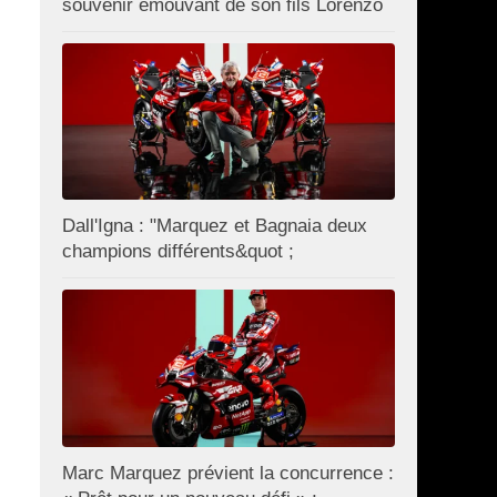
souvenir émouvant de son fils Lorenzo
Dall'Igna : "Marquez et Bagnaia deux
champions différents&quot ;
Marc Marquez prévient la concurrence :