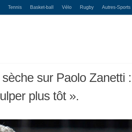
Tennis
Basket-ball
Vélo
Rugby
Autres-Sports
sèche sur Paolo Zanetti :
ulper plus tôt ».