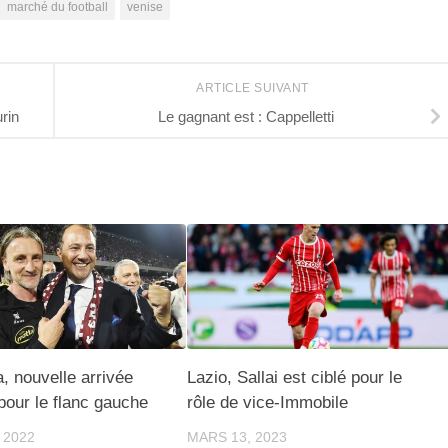
marché du football
venise
ARTICLE SUIVANT
urin
Le gagnant est : Cappelletti
a, nouvelle arrivée
Lazio, Sallai est ciblé pour le
our le flanc gauche
rôle de vice-Immobile
 2022
MARS 13, 2023