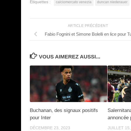
Étiquettes :
calciomercato venezia
duncan niederauer
ARTICLE PRÉCÉDENT
Fabio Fognini et Simone Bolelli en lice pour T
VOUS AIMEREZ AUSSI...
Buchanan, des signaux positifs
Salernitan
pour Inter
annoncée p
DÉCEMBRE 23, 2023
JUILLET 15,