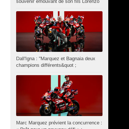
souvenir émouvant de son fils Lorenzo
Dall'Igna : "Marquez et Bagnaia deux
champions différents&quot ;
Marc Marquez prévient la concurrence :