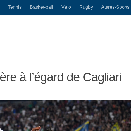
Tennis
Basket-ball
Vélo
Rugby
Autres-Sports
re à l’égard de Cagliari