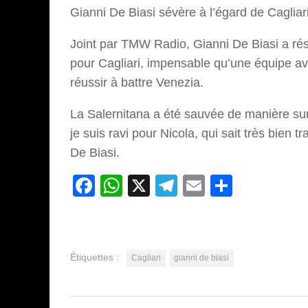
Gianni De Biasi sévère à l’égard de Cagliar
Joint par TMW Radio, Gianni De Biasi a résum
pour Cagliari, impensable qu’une équipe a
réussir à battre Venezia.
La Salernitana a été sauvée de manière sur
je suis ravi pour Nicola, qui sait très bien 
De Biasi.
Facebook
WhatsApp
X
Telegram
Email
Partage
Étiquettes :
Cagliari
gianni de biasi