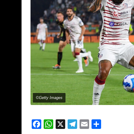
©Getty Images
Facebook
WhatsApp
X
Telegram
Email
Partage