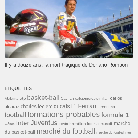
Il y a douze ans, la mort tragique de Doriano Romboni
ÉTIQUETTES
basket-ball
carlos
atp
Cagliari
calciomercato milan
Atalanta
f1
Ferrari
ducats
alcaraz
charles leclerc
Fiorentina
formations probables
football
formule 1
Inter
Juventus
marché
lewis hamilton
lorenzo musetti
Gênes
marché du football
du basket-ball
marché du football inter