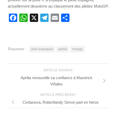
actuellement deuxième au classement des pilotes MotoGP.
Facebook
WhatsApp
X
Telegram
Email
Partager
Étiquettes :
aleix espargaro
aprilia
motogp
ARTICLE SUIVANT
Aprilia renouvelle sa confiance à Maverick
Viñales
ARTICLE PRÉCÉDENT
Civitanova, Robertlandy Simon part en héros