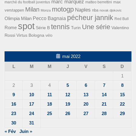
marc marquez
max
marché du football juventus
matteo berrettini
motogp
Milan
Naples
verstappen
nba
Monza
novak djokovic
pécheur jannik
Pecco Bagnaia
Olimpia Milan
Red Bull
spot
tennis
Une série
Rome
Turin
Valentino
Série B
Rossi
Virtus Bologna
vélo
mai 2022
L
M
M
J
V
S
D
1
2
3
4
5
6
7
8
9
10
11
12
13
14
15
16
17
18
19
20
21
22
23
24
25
26
27
28
29
30
31
« Fév
Juin »