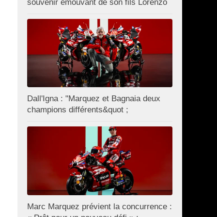
souvenir émouvant de son fils Lorenzo
Dall'Igna : "Marquez et Bagnaia deux
champions différents&quot ;
Marc Marquez prévient la concurrence :