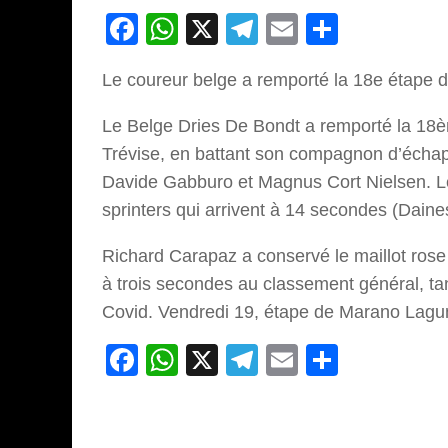
Facebook
WhatsApp
X
Telegram
Email
Partage
Le coureur belge a remporté la 18e étape du
Le Belge Dries De Bondt a remporté la 18èm
Trévise, en battant son compagnon d’échap
Davide Gabburo et Magnus Cort Nielsen. Le gr
sprinters qui arrivent à 14 secondes (Dain
Richard Carapaz a conservé le maillot rose
à trois secondes au classement général, tan
Covid. Vendredi 19, étape de Marano Lagun
Facebook
WhatsApp
X
Telegram
Email
Partage