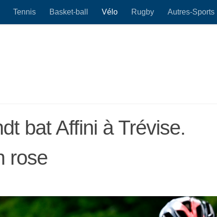
Tennis
Basket-ball
Vélo
Rugby
Autres-Sports
dt bat Affini à Trévise.
n rose