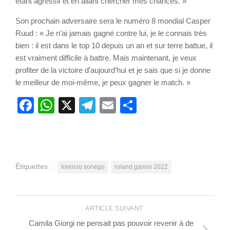
étant agressif et en allant chercher mes chances. »
Son prochain adversaire sera le numéro 8 mondial Casper
Ruud : « Je n’ai jamais gagné contre lui, je le connais très
bien : il est dans le top 10 depuis un an et sur terre battue, il
est vraiment difficile à battre. Mais maintenant, je veux
profiter de la victoire d’aujourd’hui et je sais que si je donne
le meilleur de moi-même, je peux gagner le match. »
Facebook
WhatsApp
X
Telegram
Email
Partager
Étiquettes :
lorenzo sonego
roland garros 2022
ARTICLE SUIVANT
Camila Giorgi ne pensait pas pouvoir revenir à de