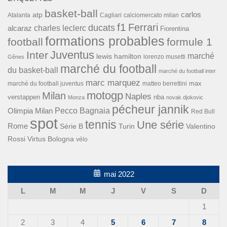
basket-ball
carlos
atp
Cagliari
calciomercato milan
Atalanta
f1
Ferrari
ducats
alcaraz
charles leclerc
Fiorentina
formations probables
football
formule 1
Inter
Juventus
marché
lewis hamilton
lorenzo musetti
Gênes
marché du football
du basket-ball
marché du football inter
marc marquez
max
marché du football juventus
matteo berrettini
motogp
Milan
Naples
verstappen
nba
Monza
novak djokovic
pécheur jannik
Pecco Bagnaia
Olimpia Milan
Red Bull
spot
tennis
Une série
Rome
Turin
Valentino
Série B
Rossi
Virtus Bologna
vélo
mai 2022
L
M
M
J
V
S
D
1
2
3
4
5
6
7
8