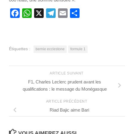
Facebook
WhatsApp
X
Telegram
Email
Partager
Étiquettes :
bernie ecclestone
formule 1
ARTICLE SUIVANT
F1, Charles Leclerc prudent avant les
qualifications : le message du Monégasque
ARTICLE PRÉCÉDENT
Riad Bajic aime Bari
VOUS AIMEREZ AUSSI...