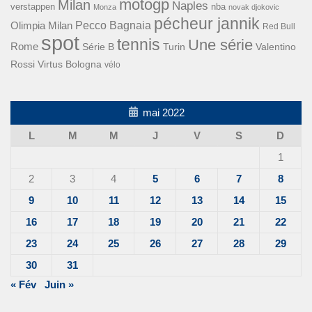
motogp
Milan
Naples
verstappen
nba
Monza
novak djokovic
pécheur jannik
Pecco Bagnaia
Olimpia Milan
Red Bull
spot
tennis
Une série
Rome
Turin
Valentino
Série B
Rossi
Virtus Bologna
vélo
mai 2022
L
M
M
J
V
S
D
1
2
3
4
5
6
7
8
9
10
11
12
13
14
15
16
17
18
19
20
21
22
23
24
25
26
27
28
29
30
31
« Fév
Juin »