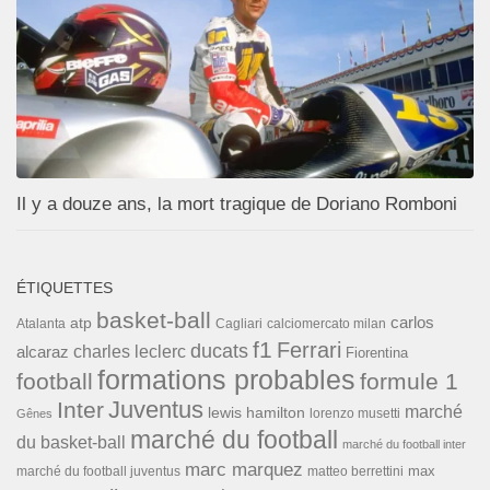
Il y a douze ans, la mort tragique de Doriano Romboni
ÉTIQUETTES
basket-ball
carlos
atp
Cagliari
calciomercato milan
Atalanta
f1
Ferrari
ducats
alcaraz
charles leclerc
Fiorentina
formations probables
football
formule 1
Inter
Juventus
marché
lewis hamilton
lorenzo musetti
Gênes
marché du football
du basket-ball
marché du football inter
marc marquez
max
marché du football juventus
matteo berrettini