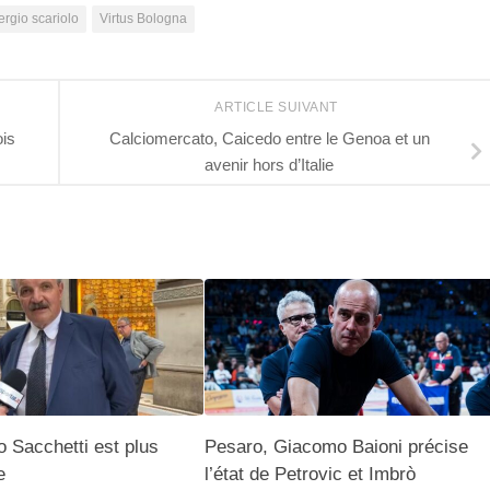
ergio scariolo
Virtus Bologna
ARTICLE SUIVANT
ois
Calciomercato, Caicedo entre le Genoa et un
avenir hors d’Italie
 Sacchetti est plus
Pesaro, Giacomo Baioni précise
e
l’état de Petrovic et Imbrò