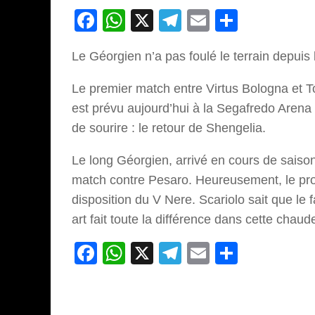
Facebook
WhatsApp
X
Telegram
Email
Partage
Le Géorgien n’a pas foulé le terrain depuis 
Le premier match entre Virtus Bologna et To
est prévu aujourd’hui à la Segafredo Arena 
de sourire : le retour de Shengelia.
Le long Géorgien, arrivé en cours de saison, 
match contre Pesaro. Heureusement, le pro
disposition du V Nere. Scariolo sait que l
art fait toute la différence dans cette chaud
Facebook
WhatsApp
X
Telegram
Email
Partage