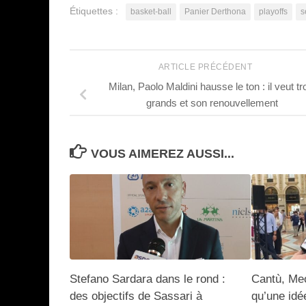
Étiquettes :
basket-ball
Panier Derthona
playoffs
s
ARTICLE PRÉCÉDENT
Milan, Paolo Maldini hausse le ton : il veut tr
grands et son renouvellement
VOUS AIMEREZ AUSSI...
Stefano Sardara dans le rond :
Cantù, Meo
des objectifs de Sassari à
qu’une idé