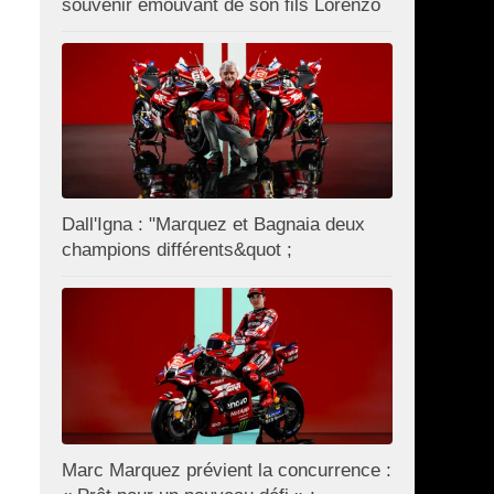
souvenir émouvant de son fils Lorenzo
Dall'Igna : "Marquez et Bagnaia deux
champions différents&quot ;
Marc Marquez prévient la concurrence :