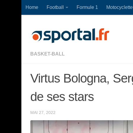
Home
Football
Formule 1
Motocyclette
Skip to content
BASKET-BALL
Virtus Bologna, Serg
de ses stars
MAI 27, 2022