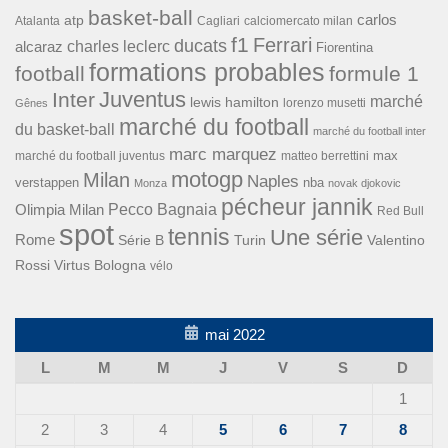
basket-ball
carlos
atp
Cagliari
calciomercato milan
Atalanta
f1
Ferrari
ducats
alcaraz
charles leclerc
Fiorentina
formations probables
football
formule 1
Inter
Juventus
marché
lewis hamilton
lorenzo musetti
Gênes
marché du football
du basket-ball
marché du football inter
marc marquez
max
marché du football juventus
matteo berrettini
motogp
Milan
Naples
verstappen
nba
Monza
novak djokovic
pécheur jannik
Pecco Bagnaia
Olimpia Milan
Red Bull
spot
tennis
Une série
Rome
Turin
Valentino
Série B
Rossi
Virtus Bologna
vélo
mai 2022
L
M
M
J
V
S
D
1
2
3
4
5
6
7
8