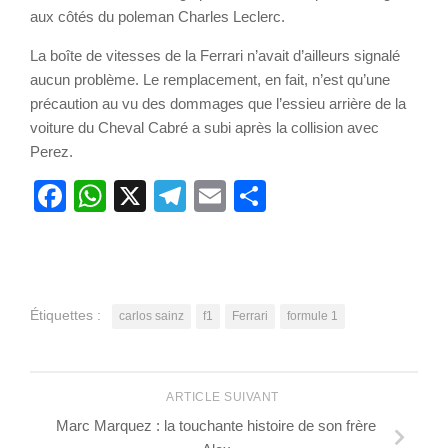
aux côtés du poleman Charles Leclerc.
La boîte de vitesses de la Ferrari n’avait d’ailleurs signalé
aucun problème. Le remplacement, en fait, n’est qu’une
précaution au vu des dommages que l’essieu arrière de la
voiture du Cheval Cabré a subi après la collision avec
Perez.
Facebook
WhatsApp
X
Telegram
Email
Partager
Étiquettes :
carlos sainz
f1
Ferrari
formule 1
ARTICLE SUIVANT
Marc Marquez : la touchante histoire de son frère