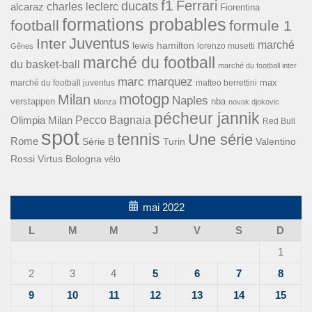
f1
Ferrari
ducats
alcaraz
charles leclerc
Fiorentina
formations probables
football
formule 1
Inter
Juventus
marché
lewis hamilton
lorenzo musetti
Gênes
marché du football
du basket-ball
marché du football inter
marc marquez
max
marché du football juventus
matteo berrettini
motogp
Milan
Naples
verstappen
nba
Monza
novak djokovic
pécheur jannik
Pecco Bagnaia
Olimpia Milan
Red Bull
spot
tennis
Une série
Rome
Turin
Valentino
Série B
Rossi
Virtus Bologna
vélo
mai 2022
L
M
M
J
V
S
D
1
2
3
4
5
6
7
8
9
10
11
12
13
14
15