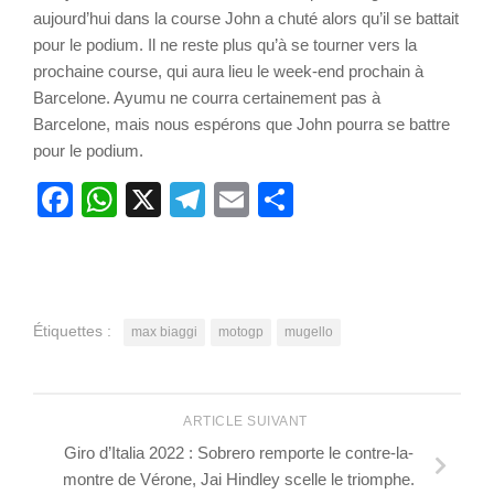
aujourd’hui dans la course John a chuté alors qu’il se battait
pour le podium. Il ne reste plus qu’à se tourner vers la
prochaine course, qui aura lieu le week-end prochain à
Barcelone. Ayumu ne courra certainement pas à
Barcelone, mais nous espérons que John pourra se battre
pour le podium.
Facebook
WhatsApp
X
Telegram
Email
Partager
Étiquettes :
max biaggi
motogp
mugello
ARTICLE SUIVANT
Giro d’Italia 2022 : Sobrero remporte le contre-la-
montre de Vérone, Jai Hindley scelle le triomphe.