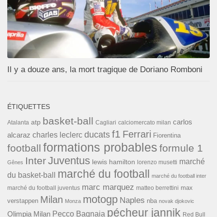
Il y a douze ans, la mort tragique de Doriano Romboni
ÉTIQUETTES
basket-ball
carlos
atp
Cagliari
calciomercato milan
Atalanta
f1
Ferrari
ducats
alcaraz
charles leclerc
Fiorentina
formations probables
football
formule 1
Inter
Juventus
marché
lewis hamilton
lorenzo musetti
Gênes
marché du football
du basket-ball
marché du football inter
marc marquez
max
marché du football juventus
matteo berrettini
motogp
Milan
Naples
verstappen
nba
Monza
novak djokovic
pécheur jannik
Pecco Bagnaia
Olimpia Milan
Red Bull