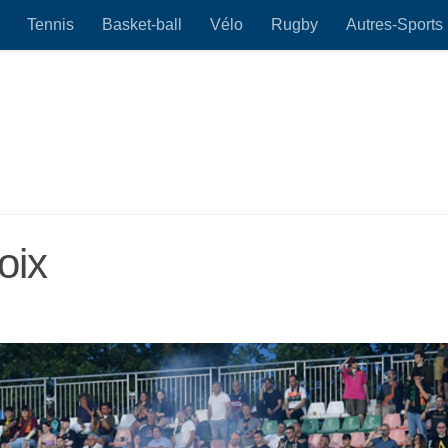
Tennis
Basket-ball
Vélo
Rugby
Autres-Sports
oix