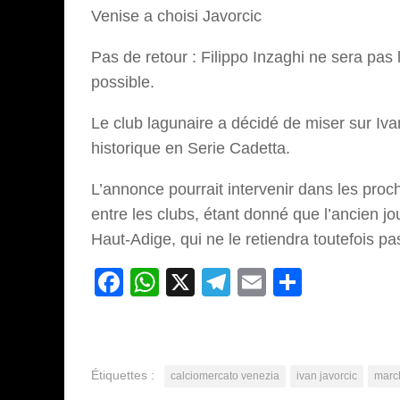
Venise a choisi Javorcic
Pas de retour : Filippo Inzaghi ne sera pa
possible.
Le club lagunaire a décidé de miser sur Iva
historique en Serie Cadetta.
L’annonce pourrait intervenir dans les proch
entre les clubs, étant donné que l’ancien j
Haut-Adige, qui ne le retiendra toutefois pa
Facebook
WhatsApp
X
Telegram
Email
Partage
Étiquettes :
calciomercato venezia
ivan javorcic
march