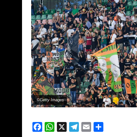
©Getty Images
Facebook
WhatsApp
X
Telegram
Email
Partage