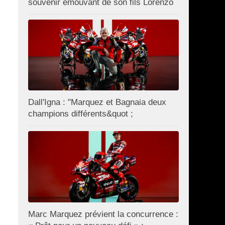
souvenir émouvant de son fils Lorenzo
Dall'Igna : "Marquez et Bagnaia deux
champions différents&quot ;
Marc Marquez prévient la concurrence :