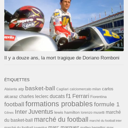
Il y a douze ans, la mort tragique de Doriano Romboni
ÉTIQUETTES
basket-ball
carlos
atp
Cagliari
calciomercato milan
Atalanta
f1
Ferrari
ducats
alcaraz
charles leclerc
Fiorentina
formations probables
football
formule 1
Inter
Juventus
marché
lewis hamilton
lorenzo musetti
Gênes
marché du football
du basket-ball
marché du football inter
marc marquez
max
marché du football juventus
matteo berrettini