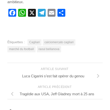
ambitieux.
Facebook
WhatsApp
X
Telegram
Email
Partager
Étiquettes :
Cagliari
calciomercato cagliari
marché du football
raoul bellanova
ARTICLE SUIVANT
Luca Cigarini s’est fait opérer du genou
ARTICLE PRÉCÉDENT
Tragédie aux USA, Jeff Gladney mort à 25 ans