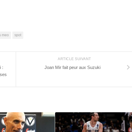
r
s meo
spot
ARTICLE SUIVANT
 :
Joan Mir fait peur aux Suzuki
rses