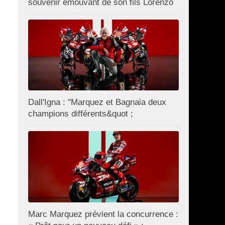
souvenir émouvant de son fils Lorenzo
Dall'Igna : "Marquez et Bagnaia deux
champions différents&quot ;
Marc Marquez prévient la concurrence :