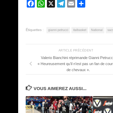
Facebook
WhatsApp
X
Telegram
Email
Partage
Étiquettes :
gianni petrucci
italbasket
National
sac
ARTICLE PRÉCÉDENT
Valerio Bianchini réprimande Gianni Petrucci
« Heureusement qu’il n’est pas un fan de cou
de chevaux ».
VOUS AIMEREZ AUSSI...