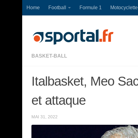
Home
Football
Formule 1
Motocyclette
Skip to content
BASKET-BALL
Italbasket, Meo Sacc
et attaque
MAI 31, 2022