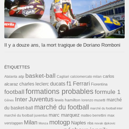
Il y a douze ans, la mort tragique de Doriano Romboni
ÉTIQUETTES
basket-ball
carlos
atp
Cagliari
calciomercato milan
Atalanta
f1
Ferrari
ducats
alcaraz
charles leclerc
Fiorentina
formations probables
football
formule 1
Inter
Juventus
marché
lewis hamilton
lorenzo musetti
Gênes
marché du football
du basket-ball
marché du football inter
marc marquez
max
marché du football juventus
matteo berrettini
motogp
Milan
Naples
verstappen
nba
Monza
novak djokovic