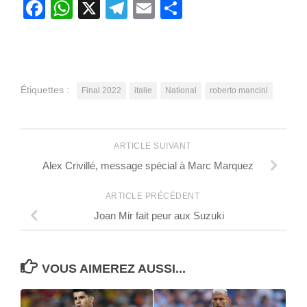
Facebook
WhatsApp
X
Telegram
Email
Partager
Étiquettes :
Final 2022
italie
National
roberto mancini
ARTICLE SUIVANT
Alex Crivillé, message spécial à Marc Marquez
ARTICLE PRÉCÉDENT
Joan Mir fait peur aux Suzuki
VOUS AIMEREZ AUSSI...