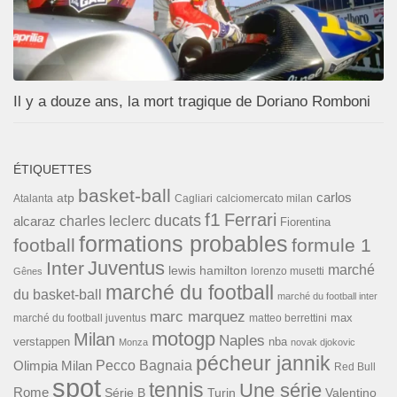
Il y a douze ans, la mort tragique de Doriano Romboni
ÉTIQUETTES
basket-ball
carlos
atp
Cagliari
calciomercato milan
Atalanta
f1
Ferrari
ducats
alcaraz
charles leclerc
Fiorentina
formations probables
football
formule 1
Inter
Juventus
marché
lewis hamilton
lorenzo musetti
Gênes
marché du football
du basket-ball
marché du football inter
marc marquez
max
marché du football juventus
matteo berrettini
motogp
Milan
Naples
verstappen
nba
Monza
novak djokovic
pécheur jannik
Pecco Bagnaia
Olimpia Milan
Red Bull
spot
tennis
Une série
Rome
Turin
Valentino
Série B