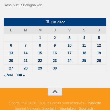
Rossi
Virtus Bologna
vélo
juin 2022
L
M
M
J
V
S
D
1
2
3
4
5
6
7
8
9
10
11
12
13
14
15
16
17
18
19
20
21
22
23
24
25
26
27
28
29
30
« Mai
Juil »
Sportal.fr © 2026. Tous les droits sont réservés -
Publicite
Sportal Network:
Sportal.it
-
Sportal.eu
-
Sportal.fr
-