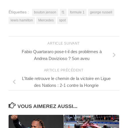
Étiquettes :
bouton jenson
f1
formule 1
george russell
lewis hamilton
Mercedes
spot
ARTICLE SUIVANT
Fabio Quartararo pose-t-il des problèmes à
Andrea Dovizioso ? Son aveu
ARTICLE PRÉCÉDENT
L’Italie retrouve le chemin de la victoire en Ligue
des Nations : 2-1 contre la Hongrie
VOUS AIMEREZ AUSSI...