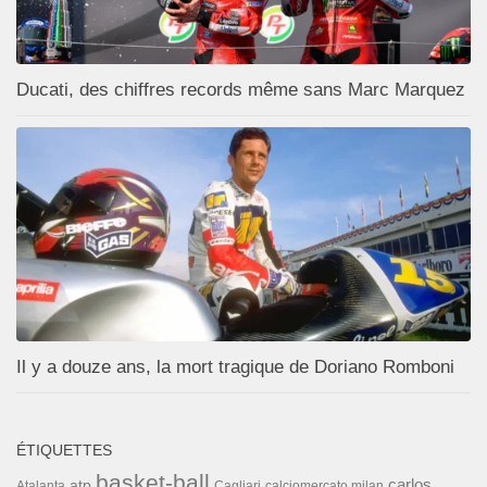
Ducati, des chiffres records même sans Marc Marquez
Il y a douze ans, la mort tragique de Doriano Romboni
ÉTIQUETTES
basket-ball
carlos
atp
Cagliari
calciomercato milan
Atalanta