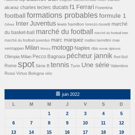
f1
Ferrari
ducats
alcaraz
charles leclerc
Fiorentina
formations probables
football
formule 1
Inter
Juventus
marché
lewis hamilton
lorenzo musetti
Gênes
marché du football
du basket-ball
marché du football inter
marc marquez
max
marché du football juventus
matteo berrettini
motogp
Milan
Naples
verstappen
nba
Monza
novak djokovic
pécheur jannik
Pecco Bagnaia
Olimpia Milan
Red Bull
spot
tennis
Une série
Rome
Turin
Valentino
Série B
Rossi
Virtus Bologna
vélo
juin 2022
L
M
M
J
V
S
D
1
2
3
4
5
6
7
8
9
10
11
12
13
14
15
16
17
18
19