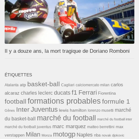
Il y a douze ans, la mort tragique de Doriano Romboni
ÉTIQUETTES
basket-ball
carlos
atp
Cagliari
calciomercato milan
Atalanta
f1
Ferrari
ducats
alcaraz
charles leclerc
Fiorentina
formations probables
football
formule 1
Inter
Juventus
marché
lewis hamilton
lorenzo musetti
Gênes
marché du football
du basket-ball
marché du football inter
marc marquez
max
marché du football juventus
matteo berrettini
motogp
Milan
Naples
verstappen
nba
Monza
novak djokovic