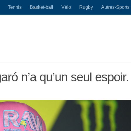
Tennis
Basket-ball
Vélo
Rugby
Autres-Sports
garó n’a qu’un seul espoir.