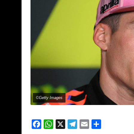
©Getty Images
Facebook
WhatsApp
X
Telegram
Email
Partage