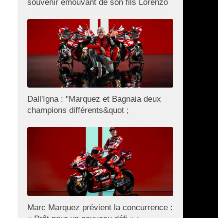
souvenir émouvant de son fils Lorenzo
Dall'Igna : "Marquez et Bagnaia deux
champions différents&quot ;
Marc Marquez prévient la concurrence :