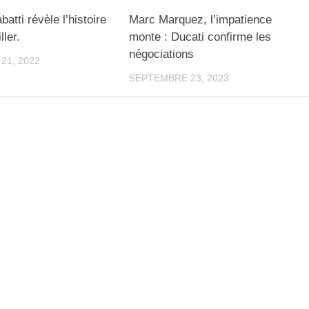
batti révèle l’histoire
Marc Marquez, l’impatience
ller.
monte : Ducati confirme les
négociations
21, 2022
SEPTEMBRE 23, 2023