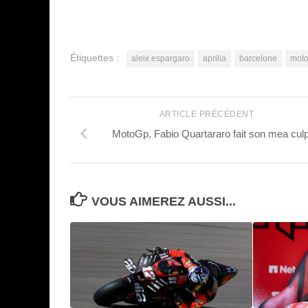
Étiquettes :
aleix espargaro
aprilia
barcelone
mot
ARTICLE PRÉCÉDENT
MotoGp, Fabio Quartararo fait son mea cul
VOUS AIMEREZ AUSSI...