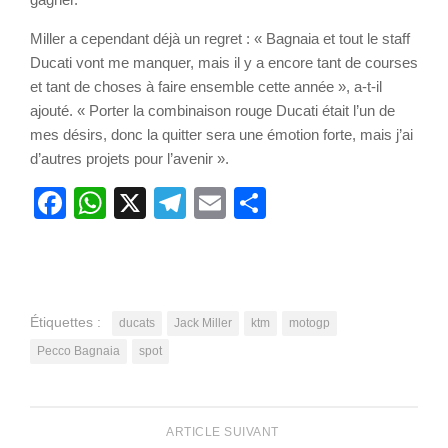
Miller a cependant déjà un regret : « Bagnaia et tout le staff
Ducati vont me manquer, mais il y a encore tant de courses
et tant de choses à faire ensemble cette année », a-t-il
ajouté. « Porter la combinaison rouge Ducati était l’un de
mes désirs, donc la quitter sera une émotion forte, mais j’ai
d’autres projets pour l’avenir ».
Facebook
WhatsApp
X
Telegram
Email
Partager
Étiquettes :
ducats
Jack Miller
ktm
motogp
Pecco Bagnaia
spot
ARTICLE SUIVANT