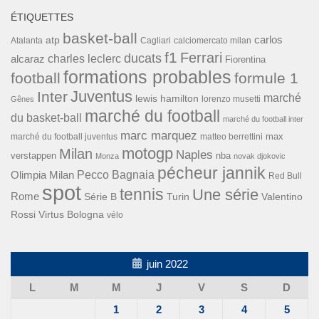
ÉTIQUETTES
basket-ball
carlos
atp
Cagliari
calciomercato milan
Atalanta
f1
Ferrari
ducats
alcaraz
charles leclerc
Fiorentina
formations probables
football
formule 1
Inter
Juventus
marché
lewis hamilton
lorenzo musetti
Gênes
marché du football
du basket-ball
marché du football inter
marc marquez
max
marché du football juventus
matteo berrettini
motogp
Milan
Naples
verstappen
nba
Monza
novak djokovic
pécheur jannik
Pecco Bagnaia
Olimpia Milan
Red Bull
spot
tennis
Une série
Rome
Turin
Valentino
Série B
Rossi
Virtus Bologna
vélo
juin 2022
L
M
M
J
V
S
D
1
2
3
4
5