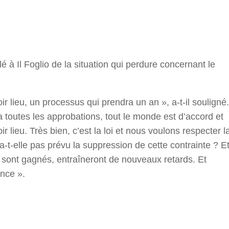
r
é à Il Foglio de la situation qui perdure concernant le
ir lieu, un processus qui prendra un an », a-t-il souligné.
 toutes les approbations, tout le monde est d’accord et
r lieu. Très bien, c’est la loi et nous voulons respecter l
’a-t-elle pas prévu la suppression de cette contrainte ? E
ls sont gagnés, entraîneront de nouveaux retards. Et
nce ».
r