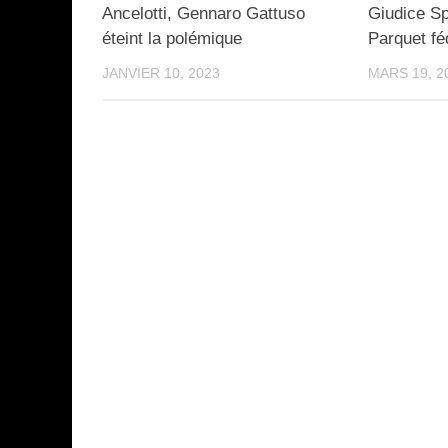
Ancelotti, Gennaro Gattuso
Giudice Spo
éteint la polémique
Parquet fé
JANVIER 10, 2023
MARS 19, 2