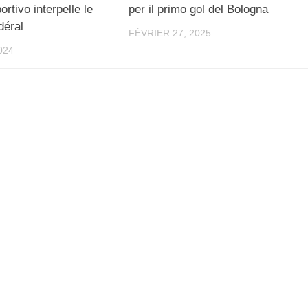
rtivo interpelle le
per il primo gol del Bologna
déral
FÉVRIER 27, 2025
024