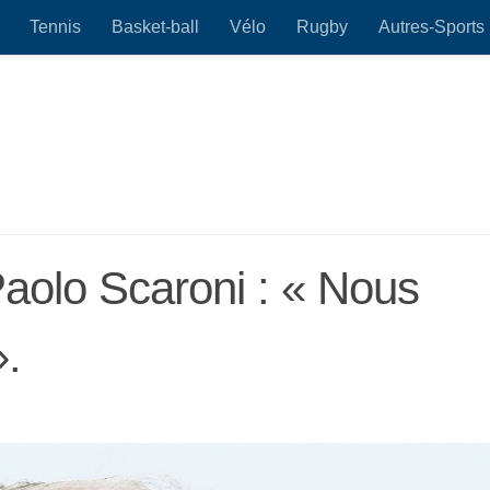
Tennis
Basket-ball
Vélo
Rugby
Autres-Sports
Paolo Scaroni : « Nous
.