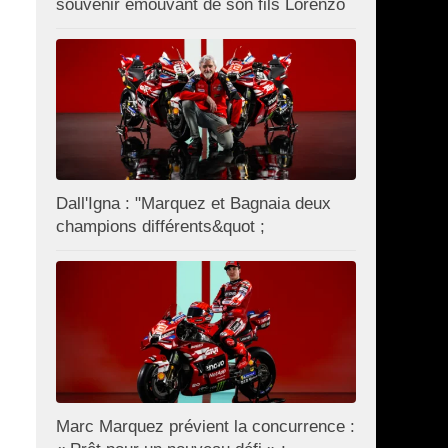
souvenir émouvant de son fils Lorenzo
Dall'Igna : "Marquez et Bagnaia deux
champions différents&quot ;
Marc Marquez prévient la concurrence :