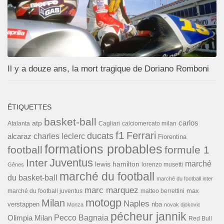
Il y a douze ans, la mort tragique de Doriano Romboni
ÉTIQUETTES
basket-ball
carlos
atp
Cagliari
calciomercato milan
Atalanta
f1
Ferrari
ducats
alcaraz
charles leclerc
Fiorentina
formations probables
football
formule 1
Inter
Juventus
marché
lewis hamilton
lorenzo musetti
Gênes
marché du football
du basket-ball
marché du football inter
marc marquez
max
marché du football juventus
matteo berrettini
motogp
Milan
Naples
verstappen
nba
Monza
novak djokovic
pécheur jannik
Pecco Bagnaia
Olimpia Milan
Red Bull