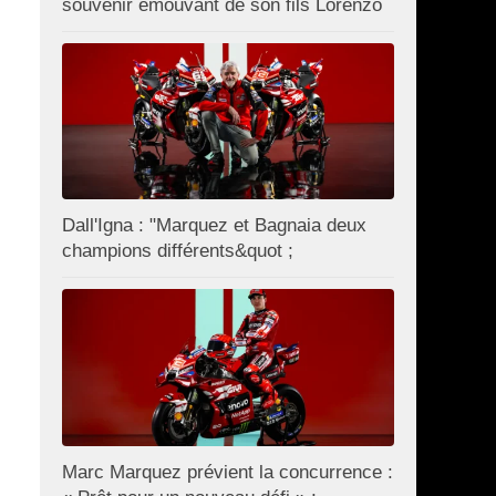
souvenir émouvant de son fils Lorenzo
Dall'Igna : "Marquez et Bagnaia deux
champions différents&quot ;
Marc Marquez prévient la concurrence :