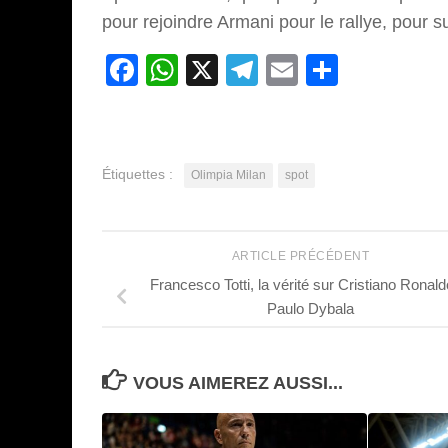
pour rejoindre Armani pour le rallye, pour su
Facebook
WhatsApp
X
Telegram
Email
Partage
Étiquettes :
Olimpia Milan
spot
ARTICLE PRÉCÉDENT
Francesco Totti, la vérité sur Cristiano Ronald
Paulo Dybala
VOUS AIMEREZ AUSSI...