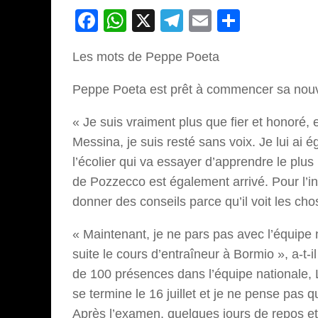
Facebook
WhatsApp
X
Telegram
Email
Partage
Les mots de Peppe Poeta
Peppe Poeta est prêt à commencer sa nouve
« Je suis vraiment plus que fier et honoré, e
Messina, je suis resté sans voix. Je lui ai 
l’écolier qui va essayer d’apprendre le plus
de Pozzecco est également arrivé. Pour l’i
donner des conseils parce qu’il voit les chos
« Maintenant, je ne pars pas avec l’équipe
suite le cours d’entraîneur à Bormio », a-t-il
de 100 présences dans l’équipe nationale, L
se termine le 16 juillet et je ne pense pas q
Après l’examen, quelques jours de repos et l