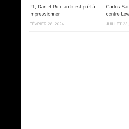
F1, Daniel Ricciardo est prêt à
Carlos Sai
impressionner
contre Lew
FÉVRIER 28, 2024
JUILLET 23,