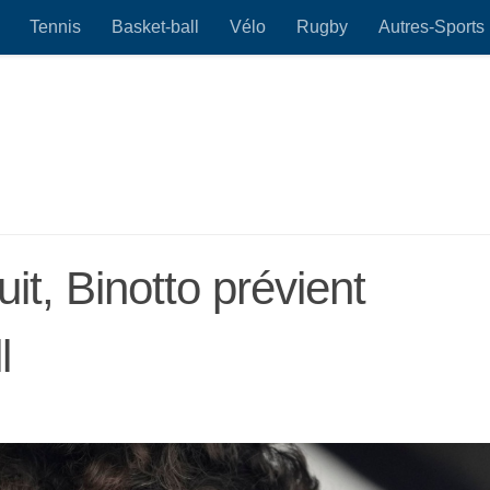
Tennis
Basket-ball
Vélo
Rugby
Autres-Sports
duit, Binotto prévient
l