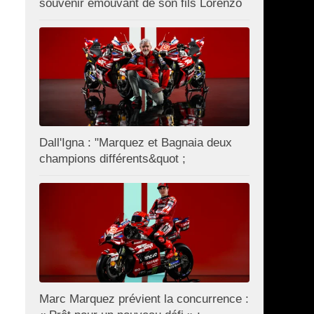
souvenir émouvant de son fils Lorenzo
Dall'Igna : "Marquez et Bagnaia deux
champions différents&quot ;
Marc Marquez prévient la concurrence :