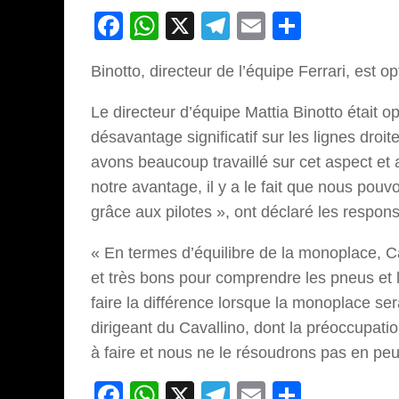
Facebook
WhatsApp
X
Telegram
Email
Partage
Binotto, directeur de l’équipe Ferrari, est o
Le directeur d’équipe Mattia Binotto était o
désavantage significatif sur les lignes dro
avons beaucoup travaillé sur cet aspect et 
notre avantage, il y a le fait que nous pouvo
grâce aux pilotes », ont déclaré les respon
« En termes d’équilibre de la monoplace, Car
et très bons pour comprendre les pneus et l
faire la différence lorsque la monoplace ser
dirigeant du Cavallino, dont la préoccupation
à faire et nous ne le résoudrons pas en pe
Facebook
WhatsApp
X
Telegram
Email
Partage