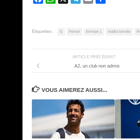
Étiquettes :
f1
Ferrari
formule 1
mattia binotto
R
ARTICLE PRÉCÉDENT
A2, un club non admis
VOUS AIMEREZ AUSSI...