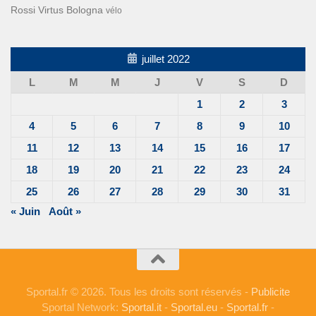
Rossi
Virtus Bologna
vélo
juillet 2022
L
M
M
J
V
S
D
1
2
3
4
5
6
7
8
9
10
11
12
13
14
15
16
17
18
19
20
21
22
23
24
25
26
27
28
29
30
31
« Juin
Août »
Sportal.fr © 2026. Tous les droits sont réservés -
Publicite
Sportal Network:
Sportal.it
-
Sportal.eu
-
Sportal.fr
-