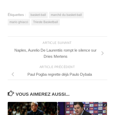
Étiquettes :
basket-ball
marché du basket-ball
mario ghiacci
Trieste Basketball
ARTICLE SUIVANT
Naples, Aurelio De Laurentiis rompt le silence sur
Dries Mertens
ARTICLE PRÉCÉDENT
Paul Pogba regrette déjà Paulo Dybala
VOUS AIMEREZ AUSSI...