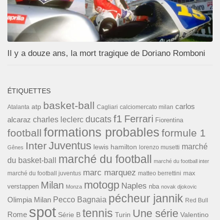
Il y a douze ans, la mort tragique de Doriano Romboni
ÉTIQUETTES
basket-ball
carlos
atp
Cagliari
calciomercato milan
Atalanta
f1
Ferrari
ducats
alcaraz
charles leclerc
Fiorentina
formations probables
football
formule 1
Inter
Juventus
marché
lewis hamilton
lorenzo musetti
Gênes
marché du football
du basket-ball
marché du football inter
marc marquez
max
marché du football juventus
matteo berrettini
motogp
Milan
Naples
verstappen
nba
Monza
novak djokovic
pécheur jannik
Pecco Bagnaia
Olimpia Milan
Red Bull
spot
tennis
Une série
Rome
Turin
Valentino
Série B