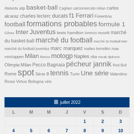
basket-ball
carlos
atp
Cagliari
calciomercato milan
Atalanta
f1
Ferrari
ducats
alcaraz
charles leclerc
Fiorentina
formations probables
football
formule 1
Inter
Juventus
marché
lewis hamilton
lorenzo musetti
Gênes
marché du football
du basket-ball
marché du football inter
marc marquez
max
marché du football juventus
matteo berrettini
motogp
Milan
Naples
verstappen
nba
Monza
novak djokovic
pécheur jannik
Pecco Bagnaia
Olimpia Milan
Red Bull
spot
tennis
Une série
Rome
Turin
Valentino
Série B
Rossi
Virtus Bologna
vélo
juillet 2022
L
M
M
J
V
S
D
1
2
3
4
5
6
7
8
9
10