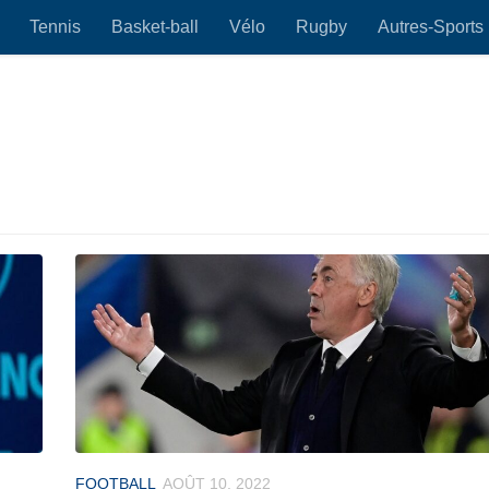
Tennis
Basket-ball
Vélo
Rugby
Autres-Sports
FOOTBALL
AOÛT 10, 2022