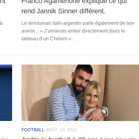
nt
Franco Agamenone explique ce qui
rend Jannik Sinner différent.
 à
Le tennisman italo-argentin parle également de son
avenir : » J’aimerais entrer directement dans le
tableau d’un Chelem « .
FOOTBALL
AOÛT 10, 2022