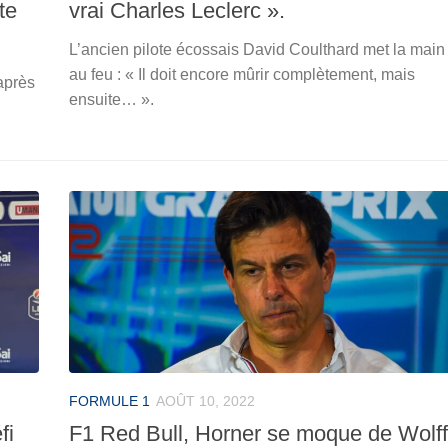
te
vrai Charles Leclerc ».
L’ancien pilote écossais David Coulthard met la main
au feu : « Il doit encore mûrir complètement, mais
 après
ensuite… ».
FORMULE 1
AOÛT 10, 2022
fi
F1 Red Bull, Horner se moque de Wolff