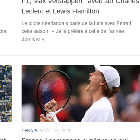
F1, Max Verstappen : aveu sur Charles
Leclerc et Lewis Hamilton
s
Le pilote néerlandais parle de la lutte avec Ferrari
bie,
cette saison : « Je la préfère à celle de l’année
dernière ».
TENNIS
AOÛT 10, 2022