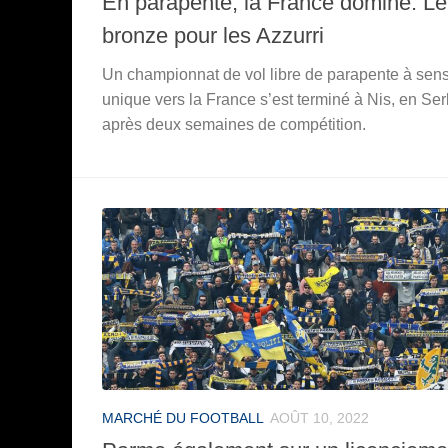
En parapente, la France domine. Le
bronze pour les Azzurri
Un championnat de vol libre de parapente à sen
unique vers la France s’est terminé à Nis, en Ser
après deux semaines de compétition.
MARCHÉ DU FOOTBALL
AOÛT 10, 2022