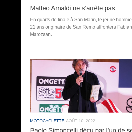
Matteo Arnaldi ne s’arrête pas
En quarts de finale à San Marin, le jeune homme
21 ans originaire de San Remo affrontera Fabian
Marozsan.
MOTOCYCLETTE
AOÛT 10, 2022
Paolo Simoncelli déçu par l’un de s