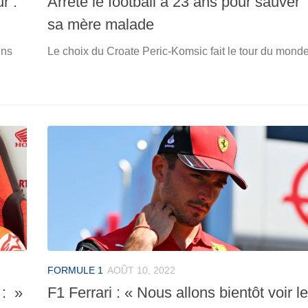
r :
Arrête le football à 23 ans pour sauver
sa mère malade
ens
Le choix du Croate Peric-Komsic fait le tour du mond
FORMULE 1
AOÛT 10, 2022
 : »
F1 Ferrari : « Nous allons bientôt voir le