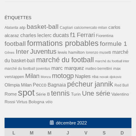
ÉTIQUETTES
basket-ball
carlos
atp
Cagliari
calciomercato milan
Atalanta
f1
Ferrari
ducats
alcaraz
charles leclerc
Fiorentina
formations probables
football
formule 1
Inter
Juventus
marché
lewis hamilton
lorenzo musetti
Gênes
marché du football
du basket-ball
marché du football inter
marc marquez
max
marché du football juventus
matteo berrettini
motogp
Milan
Naples
verstappen
nba
Monza
novak djokovic
pécheur jannik
Pecco Bagnaia
Olimpia Milan
Red Bull
spot
tennis
Une série
Rome
Turin
Valentino
Série B
Rossi
Virtus Bologna
vélo
décembre 2022
L
M
M
J
V
S
D