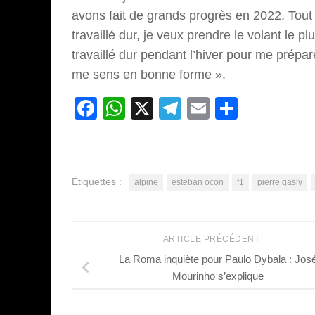
avons fait de grands progrès en 2022. Tou
travaillé dur, je veux prendre le volant le pl
travaillé dur pendant l’hiver pour me prépare
me sens en bonne forme ».
Facebook
WhatsApp
X
Telegram
Email
Partage
Étiquettes :
alpine
esteban ocon
f1
pierre gasly
ARTICLE PRÉCÉDENT
La Roma inquiète pour Paulo Dybala : Jos
Mourinho s’explique