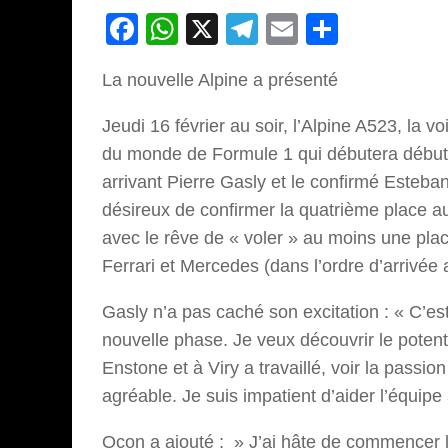
Facebook
WhatsApp
X
Telegram
Email
Partage
La nouvelle Alpine a présenté
Jeudi 16 février au soir, l’Alpine A523, la v
du monde de Formule 1 qui débutera début m
arrivant Pierre Gasly et le confirmé Esteb
désireux de confirmer la quatrième place a
avec le rêve de « voler » au moins une plac
Ferrari et Mercedes (dans l’ordre d’arriv
Gasly n’a pas caché son excitation : « C’es
nouvelle phase. Je veux découvrir le potent
Enstone et à Viry a travaillé, voir la passion
agréable. Je suis impatient d’aider l’équipe
Ocon a ajouté : » J’ai hâte de commencer l