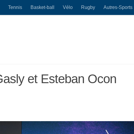
Tennis
Basket-ball
Vélo
Rugby
Autres-Sports
 Gasly et Esteban Ocon