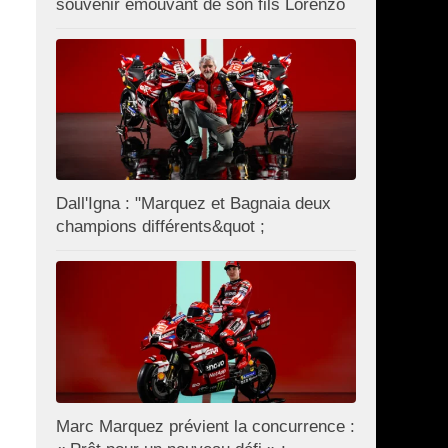
souvenir émouvant de son fils Lorenzo
Dall'Igna : "Marquez et Bagnaia deux
champions différents&quot ;
Marc Marquez prévient la concurrence :