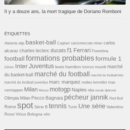
Il y a douze ans, la mort tragique de Doriano Romboni
ÉTIQUETTES
basket-ball
carlos
atp
Cagliari
calciomercato milan
Atalanta
f1
Ferrari
ducats
alcaraz
charles leclerc
Fiorentina
formations probables
football
formule 1
Inter
Juventus
marché
lewis hamilton
lorenzo musetti
Gênes
marché du football
du basket-ball
marché du football inter
marc marquez
max
marché du football juventus
matteo berrettini
motogp
Milan
Naples
verstappen
nba
Monza
novak djokovic
pécheur jannik
Pecco Bagnaia
Olimpia Milan
Red Bull
spot
tennis
Une série
Rome
Turin
Valentino
Série B
Rossi
Virtus Bologna
vélo