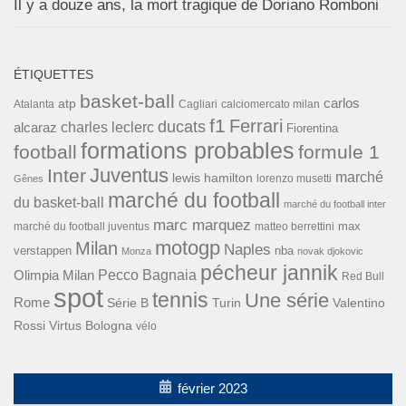
Il y a douze ans, la mort tragique de Doriano Romboni
ÉTIQUETTES
basket-ball
carlos
atp
Cagliari
calciomercato milan
Atalanta
f1
Ferrari
ducats
alcaraz
charles leclerc
Fiorentina
formations probables
football
formule 1
Inter
Juventus
marché
lewis hamilton
lorenzo musetti
Gênes
marché du football
du basket-ball
marché du football inter
marc marquez
max
marché du football juventus
matteo berrettini
motogp
Milan
Naples
verstappen
nba
Monza
novak djokovic
pécheur jannik
Pecco Bagnaia
Olimpia Milan
Red Bull
spot
tennis
Une série
Rome
Turin
Valentino
Série B
Rossi
Virtus Bologna
vélo
février 2023