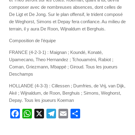
composer avec de nombreuses absences, dont celles de
De Ligt et De Jong. Sur le plan offensif, le trident composé
de Weghorst, Simons et Depay fera confiance. Au milieu de
terrain, il y aura De Roon, Wijnaldum et Berghuis.
Composition de l’équipe
FRANCE (4-2-3-1) : Maignan ; Koundé, Konaté,
Upamecano, Theo Hernandez ; Tchouaméni, Rabiot ;
Coman, Griezmann, Mbappé ; Giroud. Tous les joueurs
Deschamps
HOLLANDE (4-3-3) : Cillessen ; Dumfries, de Vrij, van Dijk,
Aké ; Wijnaldum, de Roon, Berghuis ; Simons, Weghorst,
Depay. Tous les joueurs Koeman
Facebook
WhatsApp
X
Telegram
Email
Partager