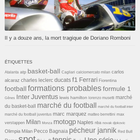
Il y a douze ans, la mort tragique de Doriano Romboni
ÉTIQUETTES
basket-ball
carlos
atp
Cagliari
calciomercato milan
Atalanta
f1
Ferrari
ducats
alcaraz
charles leclerc
Fiorentina
formations probables
football
formule 1
Inter
Juventus
marché
lewis hamilton
lorenzo musetti
Gênes
marché du football
du basket-ball
marché du football inter
marc marquez
max
marché du football juventus
matteo berrettini
motogp
Milan
Naples
verstappen
nba
Monza
novak djokovic
pécheur jannik
Pecco Bagnaia
Olimpia Milan
Red Bull
spot
tennis
Une série