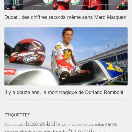
Ducati, des chiffres records même sans Marc Marquez
Il y a douze ans, la mort tragique de Doriano Romboni
ÉTIQUETTES
basket-ball
carlos
atp
Cagliari
calciomercato milan
Atalanta
f1
Ferrari
ducats