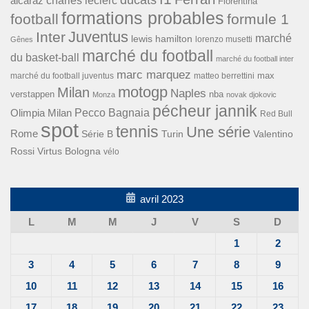
alcaraz
charles leclerc
Fiorentina
formations probables
football
formule 1
Inter
Juventus
marché
lewis hamilton
lorenzo musetti
Gênes
marché du football
du basket-ball
marché du football inter
marc marquez
max
marché du football juventus
matteo berrettini
motogp
Milan
Naples
verstappen
nba
Monza
novak djokovic
pécheur jannik
Pecco Bagnaia
Olimpia Milan
Red Bull
spot
tennis
Une série
Rome
Turin
Valentino
Série B
Rossi
Virtus Bologna
vélo
avril 2023
L
M
M
J
V
S
D
1
2
3
4
5
6
7
8
9
10
11
12
13
14
15
16
17
18
19
20
21
22
23