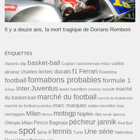
Il y a douze ans, la mort tragique de Doriano Romboni
ÉTIQUETTES
basket-ball
carlos
atp
Cagliari
calciomercato milan
Atalanta
f1
Ferrari
ducats
alcaraz
charles leclerc
Fiorentina
formations probables
football
formule 1
Inter
Juventus
marché
lewis hamilton
lorenzo musetti
Gênes
marché du football
du basket-ball
marché du football inter
marc marquez
max
marché du football juventus
matteo berrettini
motogp
Milan
Naples
verstappen
nba
Monza
novak djokovic
pécheur jannik
Pecco Bagnaia
Olimpia Milan
Red Bull
spot
tennis
Une série
Rome
Turin
Valentino
Série B
Rossi
Virtus Bologna