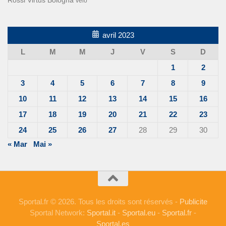
vélo
avril 2023
L
M
M
J
V
S
D
1
2
3
4
5
6
7
8
9
10
11
12
13
14
15
16
17
18
19
20
21
22
23
24
25
26
27
28
29
30
« Mar
Mai »
Sportal.fr © 2026. Tous les droits sont réservés -
Publicite
Sportal Network:
Sportal.it
-
Sportal.eu
-
Sportal.fr
-
Sportal.es