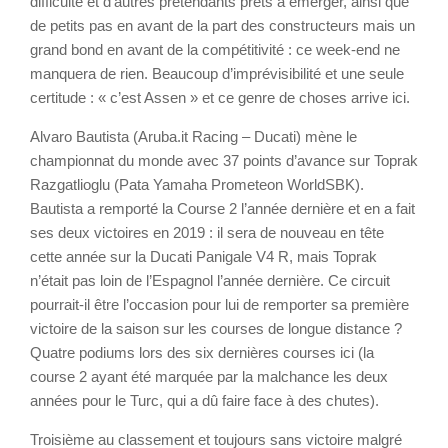
difficulté et d’autres prétendants prêts à émerger, ainsi que
de petits pas en avant de la part des constructeurs mais un
grand bond en avant de la compétitivité : ce week-end ne
manquera de rien. Beaucoup d’imprévisibilité et une seule
certitude : « c’est Assen » et ce genre de choses arrive ici.
Alvaro Bautista (Aruba.it Racing – Ducati) mène le
championnat du monde avec 37 points d’avance sur Toprak
Razgatlioglu (Pata Yamaha Prometeon WorldSBK).
Bautista a remporté la Course 2 l’année dernière et en a fait
ses deux victoires en 2019 : il sera de nouveau en tête
cette année sur la Ducati Panigale V4 R, mais Toprak
n’était pas loin de l’Espagnol l’année dernière. Ce circuit
pourrait-il être l’occasion pour lui de remporter sa première
victoire de la saison sur les courses de longue distance ?
Quatre podiums lors des six dernières courses ici (la
course 2 ayant été marquée par la malchance les deux
années pour le Turc, qui a dû faire face à des chutes).
Troisième au classement et toujours sans victoire malgré