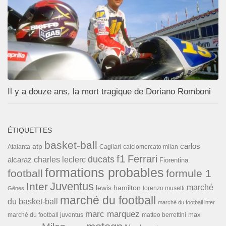
Il y a douze ans, la mort tragique de Doriano Romboni
ÉTIQUETTES
basket-ball
carlos
atp
Cagliari
calciomercato milan
Atalanta
f1
Ferrari
ducats
alcaraz
charles leclerc
Fiorentina
formations probables
football
formule 1
Inter
Juventus
marché
lewis hamilton
lorenzo musetti
Gênes
marché du football
du basket-ball
marché du football inter
marc marquez
max
marché du football juventus
matteo berrettini