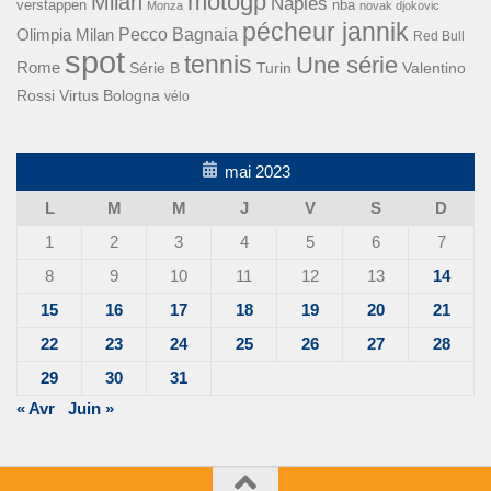
motogp
Milan
Naples
verstappen
nba
Monza
novak djokovic
pécheur jannik
Pecco Bagnaia
Olimpia Milan
Red Bull
spot
tennis
Une série
Rome
Turin
Valentino
Série B
Rossi
Virtus Bologna
vélo
mai 2023
L
M
M
J
V
S
D
1
2
3
4
5
6
7
8
9
10
11
12
13
14
15
16
17
18
19
20
21
22
23
24
25
26
27
28
29
30
31
« Avr
Juin »