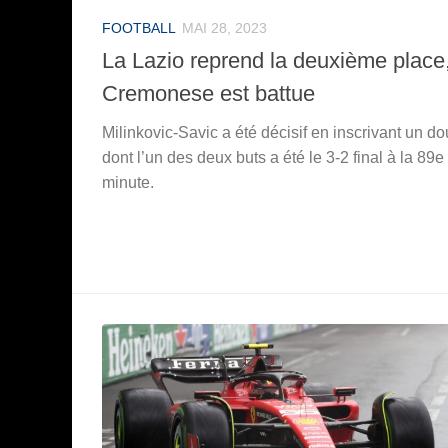
FOOTBALL
MAI 28, 2023
La Lazio reprend la deuxième place,
Cremonese est battue
Milinkovic-Savic a été décisif en inscrivant un do
dont l’un des deux buts a été le 3-2 final à la 89e
minute.