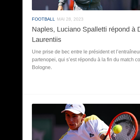
FOOTBALL
MAI 28, 2023
Naples, Luciano Spalletti répond à 
Laurentiis
Une prise de bec entre le président et l’entraîneu
partenopei, qui s’est répondu à la fin du match c
Bologne.