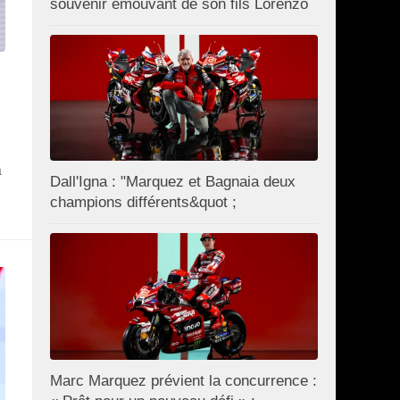
souvenir émouvant de son fils Lorenzo
a
Dall'Igna : "Marquez et Bagnaia deux
champions différents&quot ;
Marc Marquez prévient la concurrence :