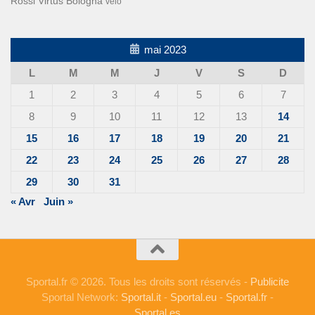
Rossi
Virtus Bologna
vélo
mai 2023
L
M
M
J
V
S
D
1
2
3
4
5
6
7
8
9
10
11
12
13
14
15
16
17
18
19
20
21
22
23
24
25
26
27
28
29
30
31
« Avr
Juin »
Sportal.fr © 2026. Tous les droits sont réservés -
Publicite
Sportal Network:
Sportal.it
-
Sportal.eu
-
Sportal.fr
-
Sportal.es