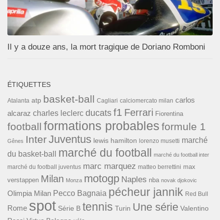
Il y a douze ans, la mort tragique de Doriano Romboni
ÉTIQUETTES
basket-ball
carlos
atp
Cagliari
calciomercato milan
Atalanta
f1
Ferrari
ducats
alcaraz
charles leclerc
Fiorentina
formations probables
football
formule 1
Inter
Juventus
marché
lewis hamilton
lorenzo musetti
Gênes
marché du football
du basket-ball
marché du football inter
marc marquez
max
marché du football juventus
matteo berrettini
motogp
Milan
Naples
verstappen
nba
Monza
novak djokovic
pécheur jannik
Pecco Bagnaia
Olimpia Milan
Red Bull
spot
tennis
Une série
Rome
Turin
Valentino
Série B