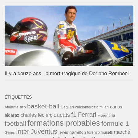
Il y a douze ans, la mort tragique de Doriano Romboni
ÉTIQUETTES
basket-ball
carlos
atp
Cagliari
calciomercato milan
Atalanta
f1
Ferrari
ducats
alcaraz
charles leclerc
Fiorentina
formations probables
football
formule 1
Inter
Juventus
marché
lewis hamilton
lorenzo musetti
Gênes