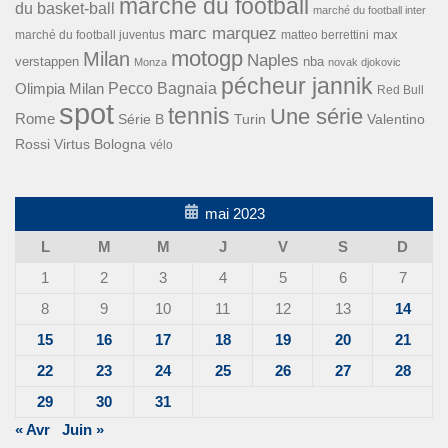
marché du football
du basket-ball
marché du football inter
marc marquez
max
marché du football juventus
matteo berrettini
motogp
Milan
Naples
verstappen
nba
Monza
novak djokovic
pécheur jannik
Pecco Bagnaia
Olimpia Milan
Red Bull
spot
tennis
Une série
Rome
Turin
Valentino
Série B
Rossi
Virtus Bologna
vélo
mai 2023
L
M
M
J
V
S
D
1
2
3
4
5
6
7
8
9
10
11
12
13
14
15
16
17
18
19
20
21
22
23
24
25
26
27
28
29
30
31
« Avr
Juin »