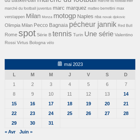
du basket-ball
marché du football inter
marc marquez
max
marché du football juventus
matteo berrettini
motogp
Milan
Naples
verstappen
nba
Monza
novak djokovic
pécheur jannik
Pecco Bagnaia
Olimpia Milan
Red Bull
spot
tennis
Une série
Rome
Turin
Valentino
Série B
Rossi
Virtus Bologna
vélo
mai 2023
L
M
M
J
V
S
D
1
2
3
4
5
6
7
8
9
10
11
12
13
14
15
16
17
18
19
20
21
22
23
24
25
26
27
28
29
30
31
« Avr
Juin »