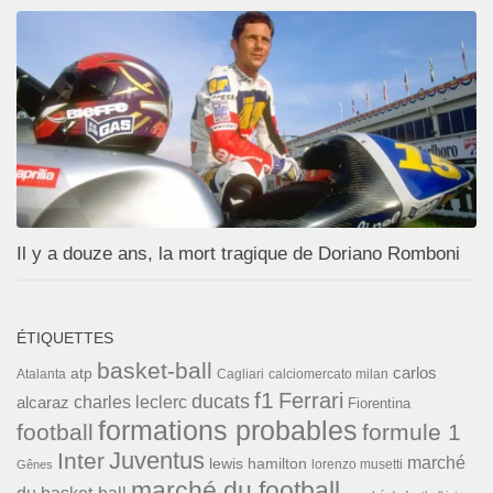
Il y a douze ans, la mort tragique de Doriano Romboni
ÉTIQUETTES
basket-ball
carlos
atp
Cagliari
calciomercato milan
Atalanta
f1
Ferrari
ducats
alcaraz
charles leclerc
Fiorentina
formations probables
football
formule 1
Inter
Juventus
marché
lewis hamilton
lorenzo musetti
Gênes
marché du football