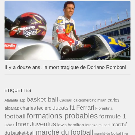
Il y a douze ans, la mort tragique de Doriano Romboni
ÉTIQUETTES
basket-ball
carlos
atp
Cagliari
calciomercato milan
Atalanta
f1
Ferrari
ducats
alcaraz
charles leclerc
Fiorentina
formations probables
football
formule 1
Inter
Juventus
marché
lewis hamilton
lorenzo musetti
Gênes
marché du football
du basket-ball
marché du football inter