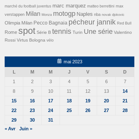
marc marquez
max
marché du football juventus
matteo berrettini
motogp
Milan
Naples
verstappen
nba
Monza
novak djokovic
pécheur jannik
Pecco Bagnaia
Olimpia Milan
Red Bull
spot
tennis
Une série
Rome
Turin
Valentino
Série B
Rossi
Virtus Bologna
vélo
mai 2023
L
M
M
J
V
S
D
1
2
3
4
5
6
7
8
9
10
11
12
13
14
15
16
17
18
19
20
21
22
23
24
25
26
27
28
29
30
31
« Avr
Juin »