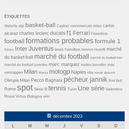
ÉTIQUETTES
basket-ball
carlos
atp
Cagliari
calciomercato milan
Atalanta
f1
Ferrari
ducats
alcaraz
charles leclerc
Fiorentina
formations probables
football
formule 1
Inter
Juventus
marché
lewis hamilton
lorenzo musetti
Gênes
marché du football
du basket-ball
marché du football inter
marc marquez
max
marché du football juventus
matteo berrettini
motogp
Milan
Naples
verstappen
nba
Monza
novak djokovic
pécheur jannik
Pecco Bagnaia
Olimpia Milan
Red Bull
spot
tennis
Une série
Rome
Turin
Valentino
Série B
Rossi
Virtus Bologna
vélo
décembre 2023
L
M
M
J
V
S
D