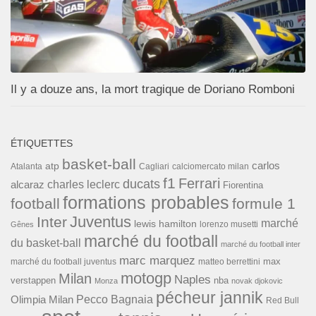
Il y a douze ans, la mort tragique de Doriano Romboni
ÉTIQUETTES
basket-ball
carlos
atp
Cagliari
calciomercato milan
Atalanta
f1
Ferrari
ducats
alcaraz
charles leclerc
Fiorentina
formations probables
football
formule 1
Inter
Juventus
marché
lewis hamilton
lorenzo musetti
Gênes
marché du football
du basket-ball
marché du football inter
marc marquez
max
marché du football juventus
matteo berrettini
motogp
Milan
Naples
verstappen
nba
Monza
novak djokovic
pécheur jannik
Pecco Bagnaia
Olimpia Milan
Red Bull