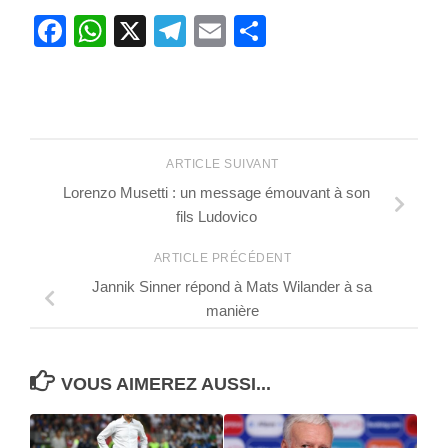
Facebook
WhatsApp
X
Telegram
Email
Partager
ARTICLE SUIVANT
Lorenzo Musetti : un message émouvant à son
fils Ludovico
ARTICLE PRÉCÉDENT
Jannik Sinner répond à Mats Wilander à sa
manière
VOUS AIMEREZ AUSSI...