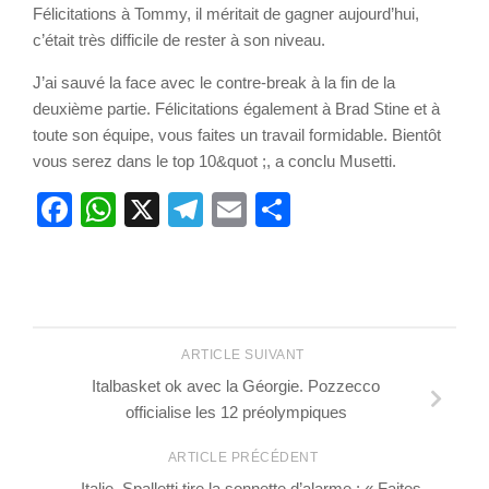
Félicitations à Tommy, il méritait de gagner aujourd’hui,
c’était très difficile de rester à son niveau.
J’ai sauvé la face avec le contre-break à la fin de la
deuxième partie. Félicitations également à Brad Stine et à
toute son équipe, vous faites un travail formidable. Bientôt
vous serez dans le top 10&quot ;, a conclu Musetti.
Facebook
WhatsApp
X
Telegram
Email
Partager
ARTICLE SUIVANT
Italbasket ok avec la Géorgie. Pozzecco
officialise les 12 préolympiques
ARTICLE PRÉCÉDENT
Italie, Spalletti tire la sonnette d’alarme : « Faites-