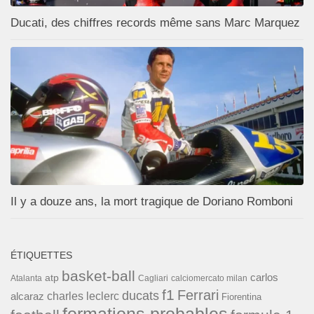
Ducati, des chiffres records même sans Marc Marquez
Il y a douze ans, la mort tragique de Doriano Romboni
ÉTIQUETTES
basket-ball
carlos
atp
Cagliari
calciomercato milan
Atalanta
f1
Ferrari
ducats
alcaraz
charles leclerc
Fiorentina
formations probables