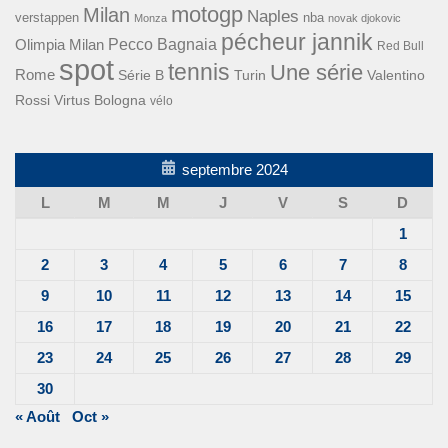
motogp
Milan
Naples
verstappen
nba
Monza
novak djokovic
pécheur jannik
Pecco Bagnaia
Olimpia Milan
Red Bull
spot
tennis
Une série
Rome
Turin
Valentino
Série B
Rossi
Virtus Bologna
vélo
septembre 2024
L
M
M
J
V
S
D
1
2
3
4
5
6
7
8
9
10
11
12
13
14
15
16
17
18
19
20
21
22
23
24
25
26
27
28
29
30
« Août
Oct »