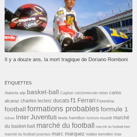
Il y a douze ans, la mort tragique de Doriano Romboni
ÉTIQUETTES
basket-ball
carlos
atp
Cagliari
calciomercato milan
Atalanta
f1
Ferrari
ducats
alcaraz
charles leclerc
Fiorentina
formations probables
football
formule 1
Inter
Juventus
marché
lewis hamilton
lorenzo musetti
Gênes
marché du football
du basket-ball
marché du football inter
marc marquez
max
marché du football juventus
matteo berrettini